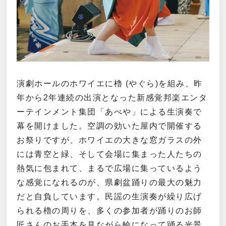
演劇ホールのホワイエに櫓
(
やぐら
)
を組み、昨
年から
2
年連続の出演となった新感覚邦楽エンタ
ーテインメント集団「あべや」による生演奏で
幕を開けました。空調の効いた屋内で開催する
お祭りですが、ホワイエの大きな窓ガラスの外
には青空と緑、そして会場に集まった人たちの
熱気に包まれて、まるで広場に集っているよう
な感覚になれるのが、県劇盆踊りの最大の魅力
だと自負しています。民謡の生演奏が繰り広げ
られる櫓の周りを、多くの参加者が踊りのお師
匠さんのお手本を見ながら輪になって踊る光景