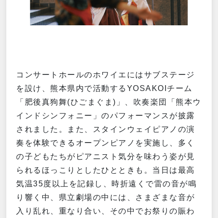
コンサートホールのホワイエにはサブステージ
を設け、熊本県内で活動する
YOSAKOI
チーム
「肥後真狗舞
(
ひごまぐま
)
」、吹奏楽団「熊本ウ
インドシンフォニー」のパフォーマンスが披露
されました。また、スタインウェイピアノの演
奏を体験できるオープンピアノを実施し、多く
の子どもたちがピアニスト気分を味わう姿が見
られるほっこりとしたひとときも。当日は最高
気温
35
度以上を記録し、時折遠くで雷の音が鳴
り響く中、県立劇場の中には、さまざまな音が
入り乱れ、重なり合い、その中でお祭りの賑わ