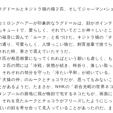
ラグドールとキジトラ猫の猫２匹、そしてジャ—マン•シ
。
セミロングヘア—が印象的なラグドールは、顔がポインテ
もキュ—トで、愛らしく、それでいてどこか神々しいとこ
の福音に因んで「ルーク」と名づけた。キジトラ猫の「チ
の通り、可愛らしく、人懐っこい猫だ。飼育放棄で捨てら
された時、寒さで震えていたそうだ。
２匹が相思相愛になってくれればという願いも虚しく、も
、２匹の間には「冷戦」状態が続き、時折り、激しい取っ
、それぞれの領分を守った「冷たい平和」が続いている。
「犬猿の仲」のルークとチョコラだが、思ってもみないこ
とがあるようだ。たまさか、NHKの「岩合光昭の世界ネ
タンブ—ルの路地に我が物顔で屯するネコたちが、画面に
、それを見たルークとチョコラがフリ—ズしたようにじっ
互いの顔を寄せ合って見入っていることがあったのだ。ま