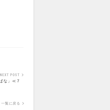
NEXT POST
ばな」≪７
一覧に戻る