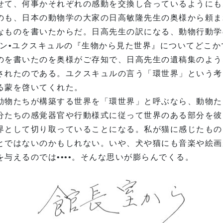
せて、何事かそれぞれの感動を交換し合っているようにも
のも、日本の動物学の大家の日高敏隆先生の奥様から頼ま
なものを書いたからだ。日高先生の訳になる、動物行動学
ォン•ユクスキュルの『生物から見た世界』についてどこか
のを書いたのを奥様がご存知で、日高先生の遺稿集のよう
されたのである。ユクスキュルの言う「環世界」という考
る蒙を啓いてくれた。
動物たちが構築する世界を「環世界」と呼ぶなら、動物た
分たちの感覚器官や行動様式に従って世界のある部分を彼
界として切り取っていることになる。私が猫に感じたもの
とではないのかもしれない。いや、犬や猫にも音楽や絵画
を与えるのでは••••。そんな思いが膨らんでくる。