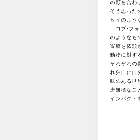
の顔を合わ
そう思った
セイのよう
—コブ•フ
のようなも
寄稿を依頼
動物に対す
それぞれの
れ独自に自
味のある世
唐無稽なこ
インパクト