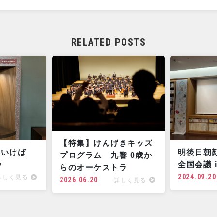
RELATED POSTS
【特集】けんげきキッズ
明後日朝
「いけば
プログラム 九響 0歳か
全国会議 i
》
らのオーケストラ
2024.09.20
詳しく見る
2026.06.20
詳しく見る