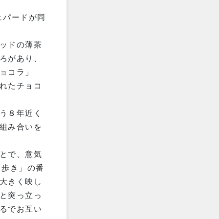
ェパードが同
ッドの薄茶
ろがあり、
ョコラ」
れたチョコ
う８年近く
組み合いを
とで、意気
コ歩き」の番
大きく映し
と突っ立っ
るでお互い