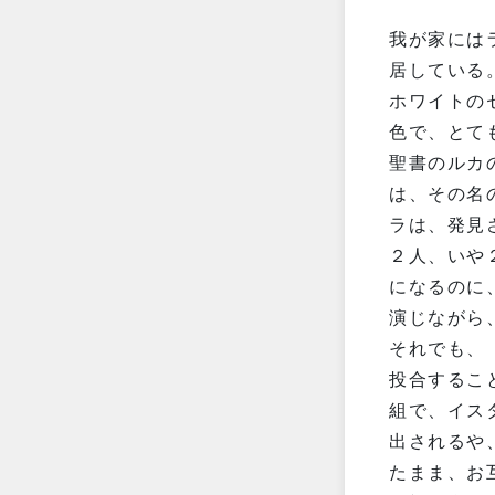
我が家には
居している
ホワイトの
色で、とて
聖書のルカ
は、その名
ラは、発見
２人、いや
になるのに
演じながら
それでも、
投合するこ
組で、イス
出されるや
たまま、お