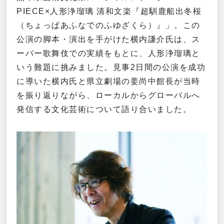
PIECE×人形浄瑠璃 清和文楽『超馴鹿船出冬桜
（ちょっぱあふなでのふゆざくら）』」。この
公演の脚本・演出を手がけた横内謙介氏は、ス
ーパー歌舞伎での実績をもとに、人形浄瑠璃と
いう難題に挑みました。見事2日間の公演を成功
に導いた横内氏と県立劇場の姜尚中館長が当時
を振り返りながら、ローカルからグローバルへ
発信する文化芸術について語り合いました。