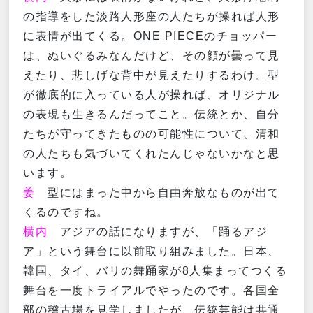
の指導をした淡路人形座の人たちが操れば人形
に表情が出てくる。ONE PIECEのチョッパー
は、ぬいぐるみなんだけど、その顔が曇って見
えたり、悲しげな背中が見えたりするわけ。型
が徹底的に入っている人が操れば、オリジナル
の表現も生きるんだってこと。伝統とか、自分
たちが守ってきたものの可能性について、清和
の人たちも気づいてくれたんじゃないかなと思
います。
姜
型にはまった中から自由奔放なものが出て
くるのですね。
横内
アジアの話になりますが、「踊るアジ
ア」という舞台に以前取り組みました。日本、
韓国、タイ、バリの舞踊家が8人集まってつくる
舞台を一度トライアルでやったのです。各国全
部の稽古場を見学しましたが、伝統芸能は共通