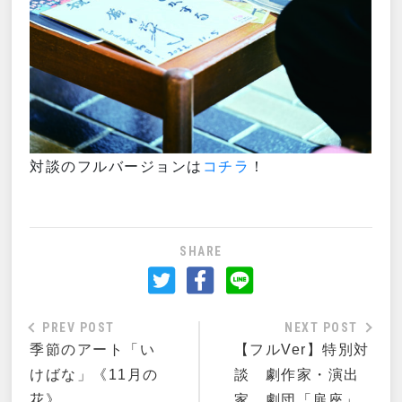
対談のフルバージョンは
コチラ
！
SHARE
PREV POST
NEXT POST
季節のアート「い
【フルVer】特別対
けばな」《11月の
談 劇作家・演出
花》
家 劇団「扉座」