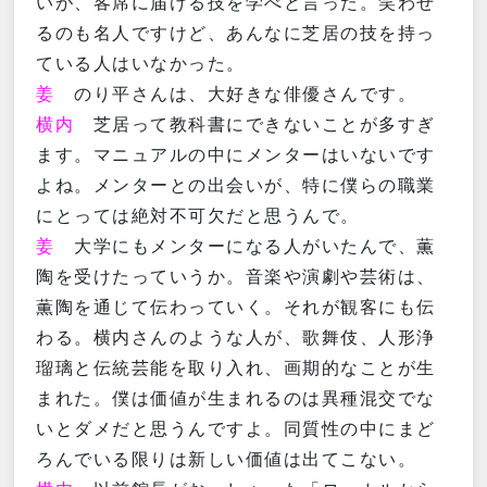
いが、客席に届ける技を学べと言った。笑わせ
るのも名人ですけど、あんなに芝居の技を持っ
ている人はいなかった。
姜
のり平さんは、大好きな俳優さんです。
横内
芝居って教科書にできないことが多すぎ
ます。マニュアルの中にメンターはいないです
よね。メンターとの出会いが、特に僕らの職業
にとっては絶対不可欠だと思うんで。
姜
大学にもメンターになる人がいたんで、薫
陶を受けたっていうか。音楽や演劇や芸術は、
薫陶を通じて伝わっていく。それが観客にも伝
わる。横内さんのような人が、歌舞伎、人形浄
瑠璃と伝統芸能を取り入れ、画期的なことが生
まれた。僕は価値が生まれるのは異種混交でな
いとダメだと思うんですよ。同質性の中にまど
ろんでいる限りは新しい価値は出てこない。