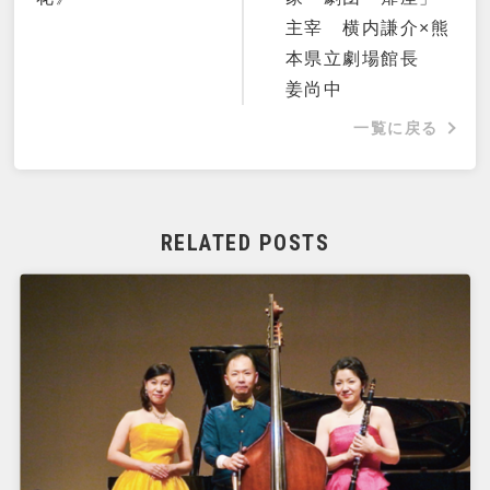
主宰 横内謙介×熊
本県立劇場館長
姜尚中
一覧に戻る
RELATED POSTS